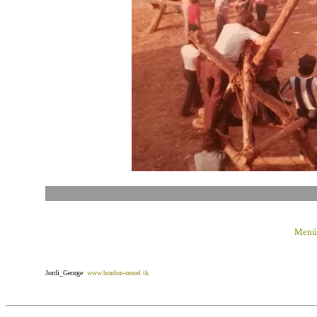
Menú 
Jordi_George
www.bordon-teruel.tk